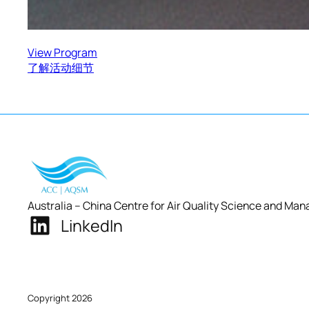
View Program
了解活动细节
Australia – China Centre for Air Quality Science and M
LinkedIn
Copyright 2026