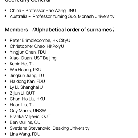
China – Professor Hao Wang, JNU
Australia – Professor Yuming Guo, Monash University
Members （Alphabetical order of surnames）
Peter Brimblecombe, HK CityU
Christopher Chao, HKPolyU
Yingjun Chen, FDU
Xiaoli Duan, UST Beijing
Kebin He, TU
Wei Huang, PKU
Jingkun Jiang, TU
Haidong Kan, FDU
Ly Li, Shanghai U
Zijun Li, QUT
Chun-Ho Liu, HKU
Huan Liu, TU
Guy Marks, UNSW
Branka Miljevic, QUT
Ben Mullins, CU
Svetlana Stevanovic, Deaking University
Lina Wang, FDU