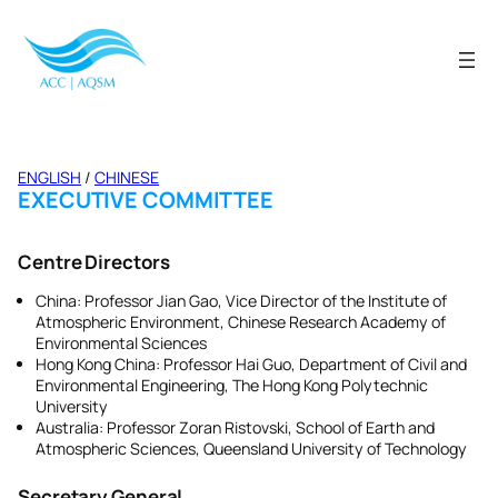
Skip
to
content
ENGLISH
/
CHINESE
EXECUTIVE COMMITTEE
Centre Directors
China: Professor Jian Gao, Vice Director of the Institute of
Atmospheric Environment, Chinese Research Academy of
Environmental Sciences
Hong Kong China: Professor Hai Guo, Department of Civil and
Environmental Engineering, The Hong Kong Polytechnic
University
Australia: Professor Zoran Ristovski, School of Earth and
Atmospheric Sciences, Queensland University of Technology
Secretary General